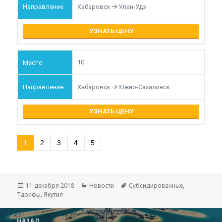
Хабаровск
Улан-Удэ
УЗНАТЬ ЦЕНУ
10
Хабаровск
Южно-Сахалинск
УЗНАТЬ ЦЕНУ
1
2
3
4
5
Опубликовано
Рубрики
Метки
11 декабря 2018
Новости
Субсидированные
,
Тарифы
,
Якутия
Навигация
НАЗАД