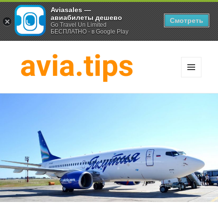
Aviasales —
авиабилеты дешево
Смотреть
Go Travel Un Limited
БЕСПЛАТНО - в Google Play
МЕНЮ
И
Хитрости экономных
ВИДЖЕТЫ
путешественников