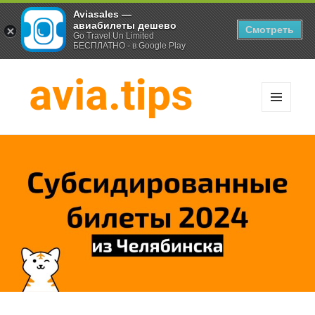
Aviasales —
авиабилеты дешево
Смотреть
Go Travel Un Limited
БЕСПЛАТНО - в Google Play
МЕНЮ
И
Хитрости экономных
ВИДЖЕТЫ
путешественников