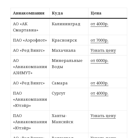
Авиакомпания
Куда
Цена
АО «АК
Калининград
от 4000р.
Смартавиа»
ПАО «Аэрофлот»
Красноярск
от 7000р.
АО «Ред Вингс»
Махачкала
Узнать цену
АО
Минеральные
от 6000р.
«Авиакомпания
Воды
АЗИМУТ»
АО «Ред Вингс»
Самара
от 4000р.
ПАО
Сургут
от 4000р.
«Авиакомпания
«Ютэйр»
ПАО
Ханты-
Узнать цену
«Авиакомпания
Мансийск
«Ютэйр»
АО «Ред Вингс»
Волгоград
Узнать цену