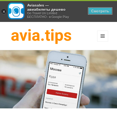
Aviasales —
авиабилеты дешево
Смотреть
Go Travel Un Limited
БЕСПЛАТНО - в Google Play
МЕНЮ
И
Хитрости экономных
ВИДЖЕТЫ
путешественников