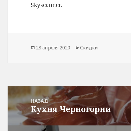
Skyscanner
.
Опубликовано
Рубрики
28 апреля 2020
Скидки
Навигация
по
НАЗАД
Кухня Черногории
записям
Предыдущая
запись: