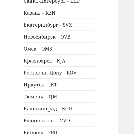
Санкт-Петербург – LED
Казань – KZN
Екатеринбург – SVX
Новосибирск – OVB
Омск – OMS
Красноярск – KJA
Ростов-на-Дону – ROV
Иркутск – IKT
Тюмень – TJM
Калининград – KGD
Владивосток – VVO
Бишкек – FRU