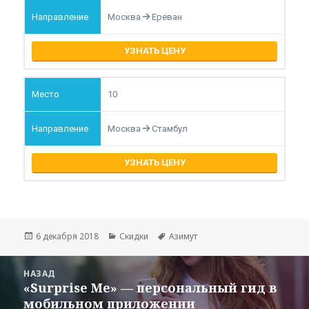
Москва
Ереван
УЗНАТЬ ЦЕНУ
10
Москва
Стамбул
УЗНАТЬ ЦЕНУ
Опубликовано
Рубрики
Метки
6 декабря 2018
Скидки
Азимут
Навигация
НАЗАД
по
«Surprise Me» — персональный гид в
Предыдущая
записям
мобильном приложении
запись: