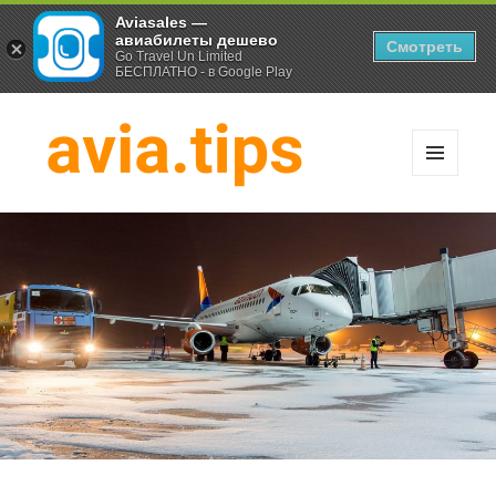
Aviasales —
авиабилеты дешево
Смотреть
Go Travel Un Limited
БЕСПЛАТНО - в Google Play
МЕНЮ
И
Хитрости экономных
ВИДЖЕТЫ
путешественников