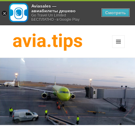
Aviasales —
авиабилеты дешево
Смотреть
Go Travel Un Limited
БЕСПЛАТНО - в Google Play
МЕНЮ
И
Хитрости экономных
ВИДЖЕТЫ
путешественников