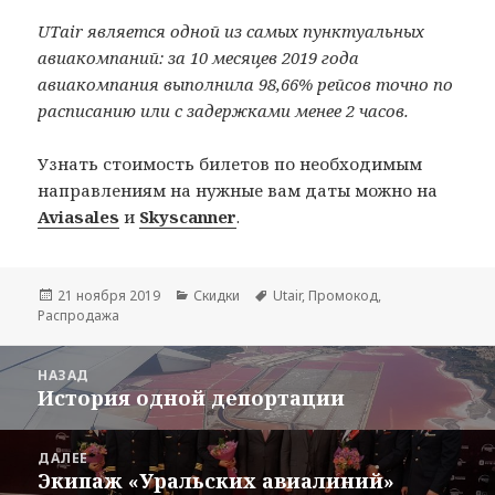
UTair является одной из самых пунктуальных
авиакомпаний: за 10 месяцев 2019 года
авиакомпания выполнила 98,66% рейсов точно по
расписанию или с задержками менее 2 часов.
Узнать стоимость билетов по необходимым
направлениям на нужные вам даты можно на
Aviasales
и
Skyscanner
.
Опубликовано
Рубрики
Метки
21 ноября 2019
Скидки
Utair
,
Промокод
,
Распродажа
Навигация
НАЗАД
по
История одной депортации
Предыдущая
записям
запись:
ДАЛЕЕ
Экипаж «Уральских авиалиний»
Следующая