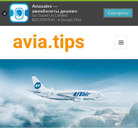
Aviasales —
авиабилеты дешево
Смотреть
Go Travel Un Limited
БЕСПЛАТНО - в Google Play
МЕНЮ
И
Хитрости экономных
ВИДЖЕТЫ
путешественников