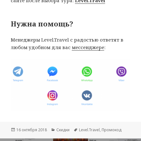
сайте после выбора тура:
Level.Travel
Нужна помощь?
Менеджеры Level.Travel с радостью ответят в
любом удобном для вас
мессенджере
:
Опубликовано
Рубрики
Метки
16 октября 2018
Скидки
Level.Travel
,
Промокод