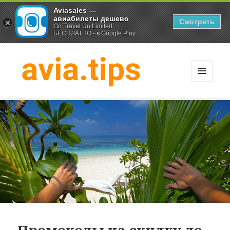
Aviasales —
авиабилеты дешево
Смотреть
Go Travel Un Limited
БЕСПЛАТНО - в Google Play
МЕНЮ
И
Хитрости экономных
ВИДЖЕТЫ
путешественников