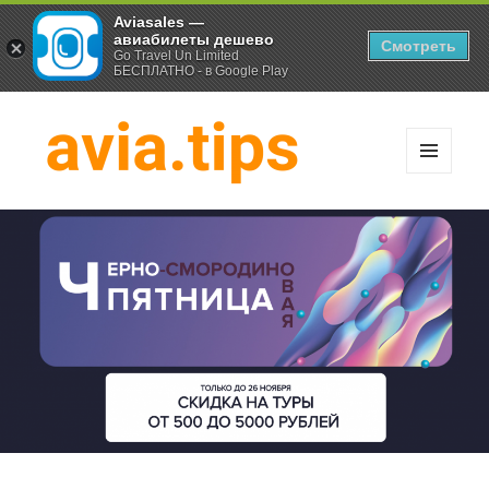
Aviasales —
авиабилеты дешево
Смотреть
Go Travel Un Limited
БЕСПЛАТНО - в Google Play
МЕНЮ
И
Хитрости экономных
ВИДЖЕТЫ
путешественников