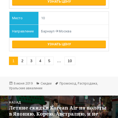
УЗНАТЬ ЦЕНУ
10
Барнаул
Москва
УЗНАТЬ ЦЕНУ
…
1
2
3
4
5
10
Опубликовано
Рубрики
Метки
8 июня 2019
Скидки
Промокод
,
Распродажа
,
Уральские авиалинии
Навигация
НАЗАД
по
Летние скидки Korean Air на полёты
Предыдущая
записям
в Японию, Корею, Австралию, и не
запись: