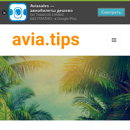
Aviasales —
авиабилеты дешево
Смотреть
Go Travel Un Limited
БЕСПЛАТНО - в Google Play
МЕНЮ
И
Хитрости экономных
ВИДЖЕТЫ
путешественников