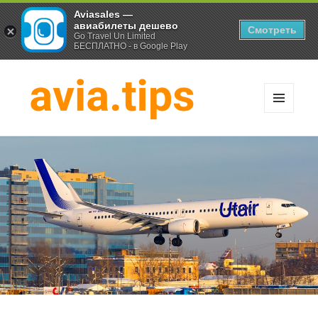
Aviasales —
авиабилеты дешево
Смотреть
Go Travel Un Limited
БЕСПЛАТНО - в Google Play
МЕНЮ
И
Хитрости экономных
ВИДЖЕТЫ
путешественников