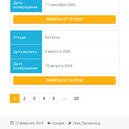
11 сентября 2026
БИЛЕТЫ ОТ 13 152
Анталья
9 августа 2026
15 августа 2026
БИЛЕТЫ ОТ 14 274
…
1
2
3
4
5
10
Опубликовано
Рубрики
Метки
22 февраля 2019
Скидки
Utair
,
Промокод