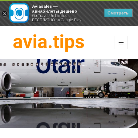
Aviasales —
авиабилеты дешево
Смотреть
Go Travel Un Limited
БЕСПЛАТНО - в Google Play
МЕНЮ
И
Хитрости экономных
ВИДЖЕТЫ
путешественников