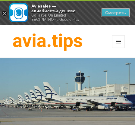
Aviasales —
авиабилеты дешево
Смотреть
Go Travel Un Limited
БЕСПЛАТНО - в Google Play
МЕНЮ
И
Хитрости экономных
ВИДЖЕТЫ
путешественников