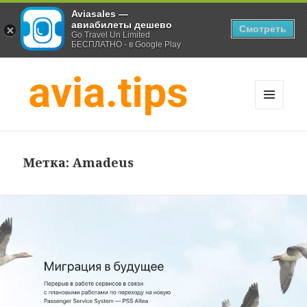
Aviasales —
авиабилеты дешево
Смотреть
Go Travel Un Limited
БЕСПЛАТНО - в Google Play
МЕНЮ
И
Хитрости экономных
ВИДЖЕТЫ
путешественников
Метка:
Amadeus