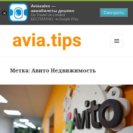
Aviasales —
авиабилеты дешево
Смотреть
Go Travel Un Limited
БЕСПЛАТНО - в Google Play
МЕНЮ
И
Хитрости экономных
ВИДЖЕТЫ
путешественников
Метка:
Авито Недвижимость