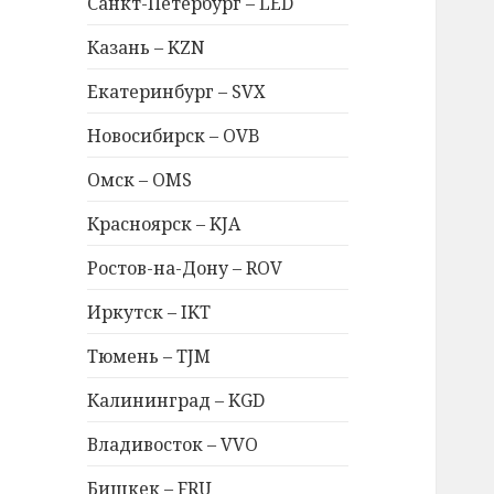
Санкт-Петербург – LED
Казань – KZN
Екатеринбург – SVX
Новосибирск – OVB
Омск – OMS
Красноярск – KJA
Ростов-на-Дону – ROV
Иркутск – IKT
Тюмень – TJM
Калининград – KGD
Владивосток – VVO
Бишкек – FRU