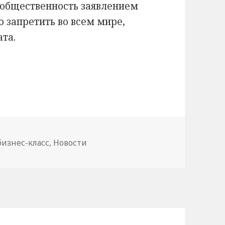
 общественность заявлением
о запретить во всем мире,
та.
димо запретить!
бизнес-класс
,
Новости