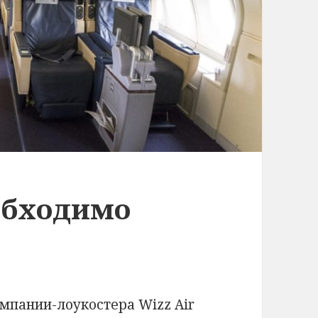
еобходимо
мпании-лоукостера Wizz Air