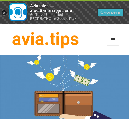
Aviasales —
авиабилеты дешево
Смотреть
Go Travel Un Limited
БЕСПЛАТНО - в Google Play
МЕНЮ
И
Хитрости экономных
ВИДЖЕТЫ
путешественников