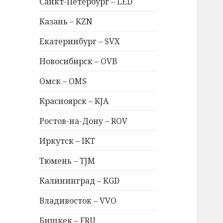
Санкт-Петербург – LED
Казань – KZN
Екатеринбург – SVX
Новосибирск – OVB
Омск – OMS
Красноярск – KJA
Ростов-на-Дону – ROV
Иркутск – IKT
Тюмень – TJM
Калининград – KGD
Владивосток – VVO
Бишкек – FRU