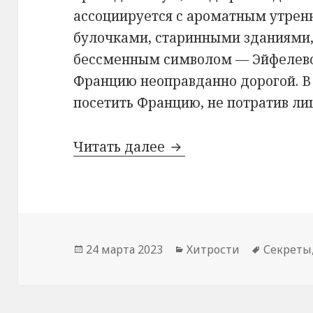
ассоциируется с ароматным утрен
булочками, старинными зданиями,
бессменным символом — Эйфелево
Францию неоправданно дорогой. В э
посетить Францию, не потратив ли
Хитрости экономной
Читать далее
Опубликовано
Рубрики
Метки
24 марта 2023
Хитрости
Секреты