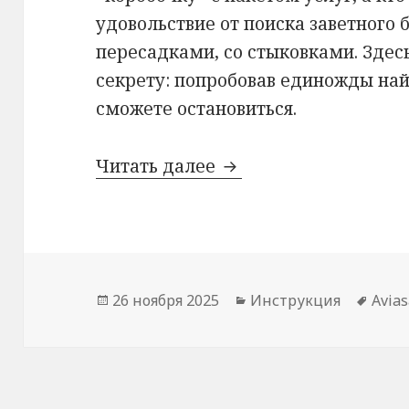
удовольствие от поиска заветного 
пересадками, со стыковками. Здесь
секрету: попробовав единожды найт
сможете остановиться.
Как искать авиабиле
Читать далее
Опубликовано
Рубрики
Мет
26 ноября 2025
Инструкция
Avias