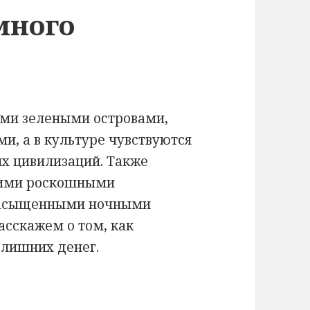
много
ими зелеными островами,
и, а в культуре чувствуются
их цивилизаций. Также
воими роскошными
насыщенными ночными
асскажем о том, как
 лишних денег.
о Таиланда