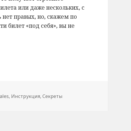
билета или даже нескольких, с
 нет правых, но, скажем по
и билет «под себя», вы не
ты
ки
ales
,
Инструкция
,
Секреты