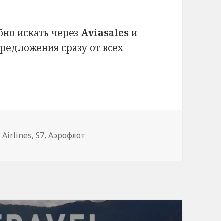
бно искать через
Aviasales
и
предложения сразу от всех
 Airlines
,
S7
,
Аэрофлот