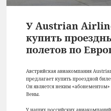
У Austrian Airli
купить проездны
полетов по Евро
Австрийская авиакомпания Austrian 
предлагает купить проездной бил
Он является неким «абонементом» 
Вены.
У наших российских авиакомпаний