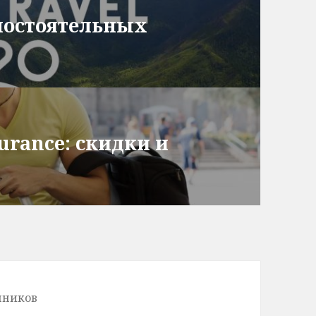
амостоятельных
urance: скидки и
нников