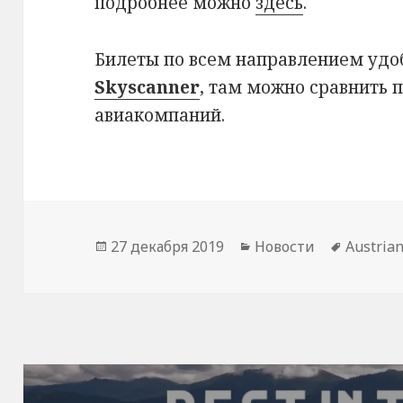
подробнее можно
здесь
.
Билеты по всем направлением удо
Skyscanner
, там можно сравнить 
авиакомпаний.
Опубликовано
Рубрики
Метки
27 декабря 2019
Новости
Austrian
Навигация