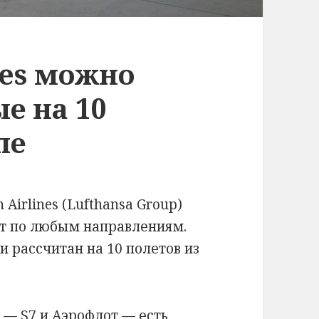
nes можно
е на 10
пе
Airlines (Lufthansa Group)
ет по любым направлениям.
и рассчитан на 10 полетов из
 — S7 и Аэрофлот — есть