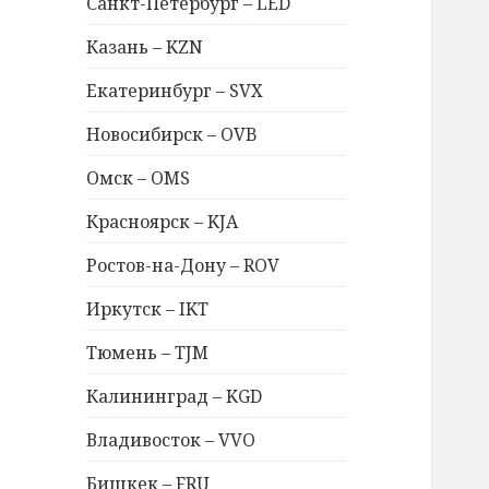
Санкт-Петербург – LED
Казань – KZN
Екатеринбург – SVX
Новосибирск – OVB
Омск – OMS
Красноярск – KJA
Ростов-на-Дону – ROV
Иркутск – IKT
Тюмень – TJM
Калининград – KGD
Владивосток – VVO
Бишкек – FRU