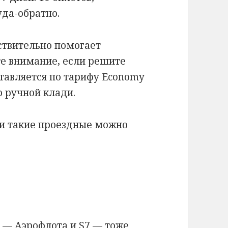
уда-обратно.
йствительно помогает
те внимание, если решите
ставляется по тарифу Economy
о ручной клади.
ти такие проездные можно
 — Аэрофлота и S7 — тоже