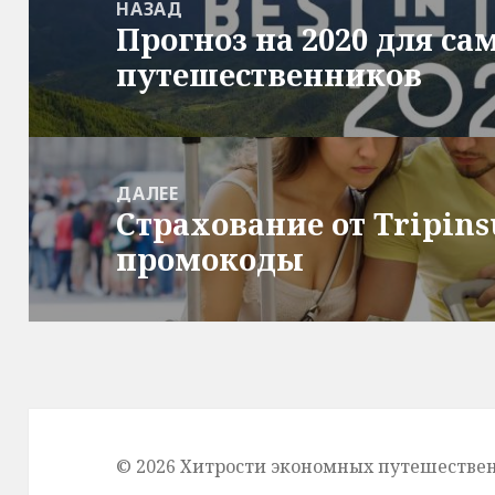
по
НАЗАД
Прогноз на 2020 для с
записям
Предыдущая
путешественников
запись:
ДАЛЕЕ
Страхование от Tripins
Следующая
промокоды
запись:
© 2026 Хитрости экономных путешестве