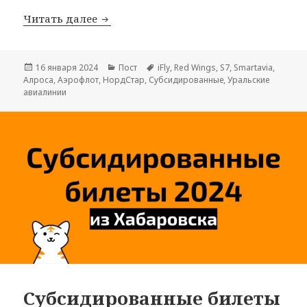
Субсидированные билеты для дальне
Читать далее
Опубликовано
Рубрики
Метки
16 января 2024
Пост
iFly
,
Red Wings
,
S7
,
Smartavia
,
Алроса
,
Аэрофлот
,
НордСтар
,
Субсидированные
,
Уральские
авиалинии
Субсидированные билеты