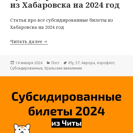
из Хабаровска на 2024 год
Статья про все субсидированные билеты из
Хабаровска на 2024 год
Субсидированные билеты из Хабаровск
Читать далее
Опубликовано
Рубрики
Метки
14 января 2024
Пост
iFly
,
S7
,
Аврора
,
Аэрофлот
,
Субсидированные
,
Уральские авиалинии