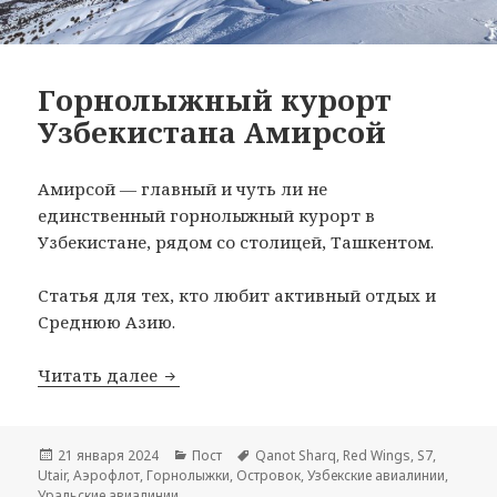
Горнолыжный курорт
Узбекистана Амирсой
Амирсой — главный и чуть ли не
единственный горнолыжный курорт в
Узбекистане, рядом со столицей, Ташкентом.
Статья для тех, кто любит активный отдых и
Среднюю Азию.
Горнолыжный курорт Узбекистана А
Читать далее
Опубликовано
Рубрики
Метки
21 января 2024
Пост
Qanot Sharq
,
Red Wings
,
S7
,
Utair
,
Аэрофлот
,
Горнолыжки
,
Островок
,
Узбекские авиалинии
,
Уральские авиалинии