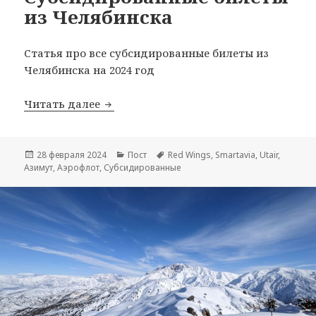
из Челябинска
Статья про все субсидированные билеты из
Челябинска на 2024 год
Субсидированные билеты из Челябин
Читать далее
Опубликовано
Рубрики
Метки
28 февраля 2024
Пост
Red Wings
,
Smartavia
,
Utair
,
Азимут
,
Аэрофлот
,
Субсидированные