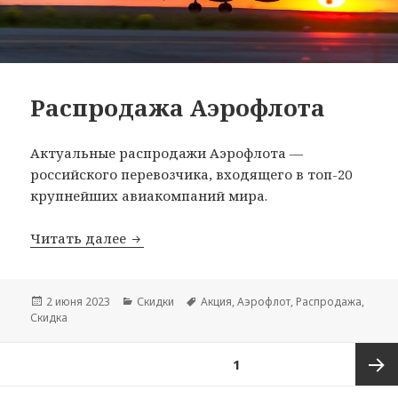
Распродажа Аэрофлота
Актуальные распродажи Аэрофлота —
российского перевозчика, входящего в топ-20
крупнейших авиакомпаний мира.
Распродажа Аэрофлота
Читать далее
Опубликовано
Рубрики
Метки
2 июня 2023
Скидки
Акция
,
Аэрофлот
,
Распродажа
,
Скидка
Навигация
СТРАНИЦА
1
по
записям