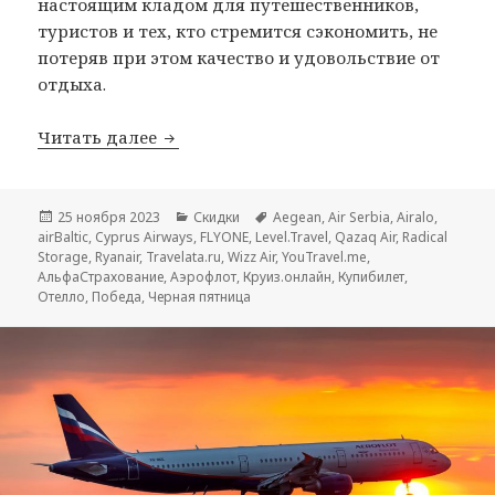
настоящим кладом для путешественников,
туристов и тех, кто стремится сэкономить, не
потеряв при этом качество и удовольствие от
отдыха.
Черная пятница 2023
Читать далее
Опубликовано
Рубрики
Метки
25 ноября 2023
Скидки
Aegean
,
Air Serbia
,
Airalo
,
airBaltic
,
Cyprus Airways
,
FLYONE
,
Level.Travel
,
Qazaq Air
,
Radical
Storage
,
Ryanair
,
Travelata.ru
,
Wizz Air
,
YouTravel.me
,
АльфаСтрахование
,
Аэрофлот
,
Круиз.онлайн
,
Купибилет
,
Отелло
,
Победа
,
Черная пятница