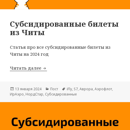
Субсидированные билеты
из Читы
Статья про все субсидированные билеты из
Читы на 2024 год
Субсидированные билеты из Читы
Читать далее
Опубликовано
Рубрики
Метки
13 января 2024
Пост
iFly
,
S7
,
Аврора
,
Аэрофлот
,
ИрАэро
,
НордСтар
,
Субсидированные