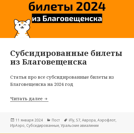
Субсидированные билеты
из Благовещенска
Статья про все субсидированные билеты из
Благовещенска на 2024 год
Субсидированные билеты из Благове
Читать далее
Опубликовано
Рубрики
Метки
11 января 2024
Пост
iFly
,
S7
,
Аврора
,
Аэрофлот
,
ИрАэро
,
Субсидированные
,
Уральские авиалинии