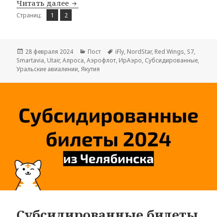
Субсидированные билеты на 2024 год
Читать далее
Страница
Страница
,
Страниц:
1
2
Опубликовано
Рубрики
Метки
28 февраля 2024
Пост
iFly
,
NordStar
,
Red Wings
,
S7
,
Smartavia
,
Utair
,
Алроса
,
Аэрофлот
,
ИрАэро
,
Субсидированные
,
Уральские авиалинии
,
Якутия
Субсидированные билеты