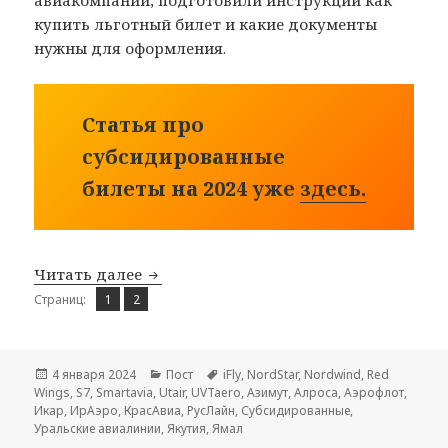
купить льготный билет и какие документы
нужны для оформления.
Статья про
субсидированные
билеты на 2024 уже
здесь.
Субсидированные билеты на 2023 год
Читать далее
Страница
Страница
,
Страниц:
1
2
Опубликовано
Рубрики
Метки
4 января 2024
Пост
iFly
,
NordStar
,
Nordwind
,
Red
Wings
,
S7
,
Smartavia
,
Utair
,
UVTaero
,
Азимут
,
Алроса
,
Аэрофлот
,
Икар
,
ИрАэро
,
КрасАвиа
,
РусЛайн
,
Субсидированные
,
Уральские авиалинии
,
Якутия
,
Ямал