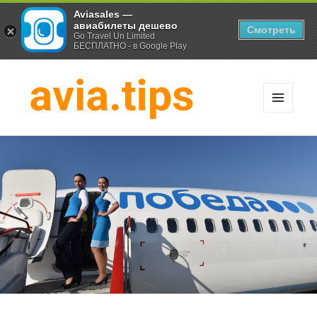
Aviasales —
авиабилеты дешево
Смотреть
Go Travel Un Limited
БЕСПЛАТНО - в Google Play
МЕНЮ
И
Хитрости экономных
ВИДЖЕТЫ
путешественников