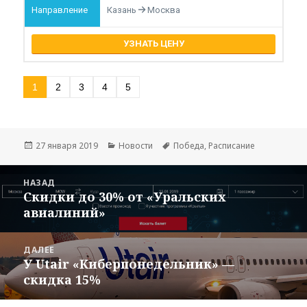
Казань
Москва
УЗНАТЬ ЦЕНУ
1
2
3
4
5
Опубликовано
Рубрики
Метки
27 января 2019
Новости
Победа
,
Расписание
Навигация
НАЗАД
по
Скидки до 30% от «Уральских
Предыдущая
записям
авиалиний»
запись:
ДАЛЕЕ
У Utair «Киберпонедельник» —
Следующая
скидка 15%
запись: