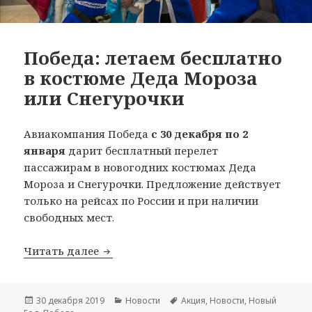
Победа: летаем бесплатно
в костюме Деда Мороза
или Снегурочки
Авиакомпания Победа
с 30 декабря по 2
января
дарит бесплатный перелет
пассажирам в новогодних костюмах Деда
Мороза и Снегурочки. Предложение действует
только на рейсах по России и при наличии
свободных мест.
Победа: летаем бесплатно в костюме
Читать далее
Опубликовано
Рубрики
Метки
30 декабря 2019
Новости
Акция
,
Новости
,
Новый