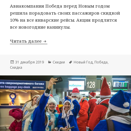
Авиакомпания Победа перед Новым годом
решила порадовать своих пассажиров скидкой
10% на все январские рейсы. Акция продлится
все новогодние каникулы.
Победа: новогодняя скидка 10% на вс
Читать далее
Опубликовано
Рубрики
Метки
31 декабря 2019
Скидки
Новый Год
,
Победа
,
Скидка