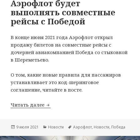
Аэрофлот будет
выполнять совместные
рейсы с Победой
В конце июня 2021 года Аэрофлот открыл
продажу билетов на совместные рейсы с
дочерней авиакомпанией Победа со стыковкой
в Шереметьево.
О том, какие новые правила для пассажиров
устанавливает это код-шеринговое
соглашение, читайте в посте.
Аэрофлот будет выполнять совместны
Читать далее
Опубликовано
Рубрики
Метки
9 июля 2021
Новости
Аэрофлот
,
Новости
,
Победа