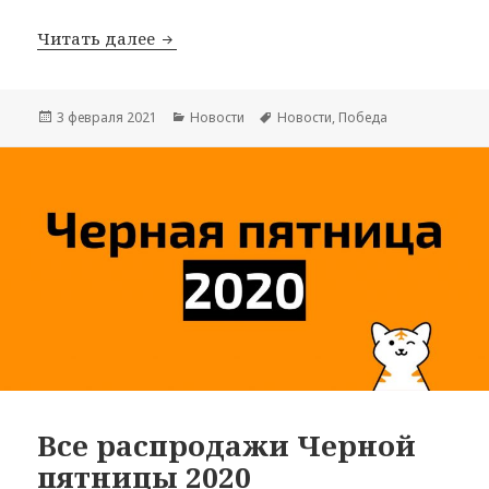
Победа разрешила занимать соседнее
Читать далее
Опубликовано
Рубрики
Метки
3 февраля 2021
Новости
Новости
,
Победа
Все распродажи Черной
пятницы 2020