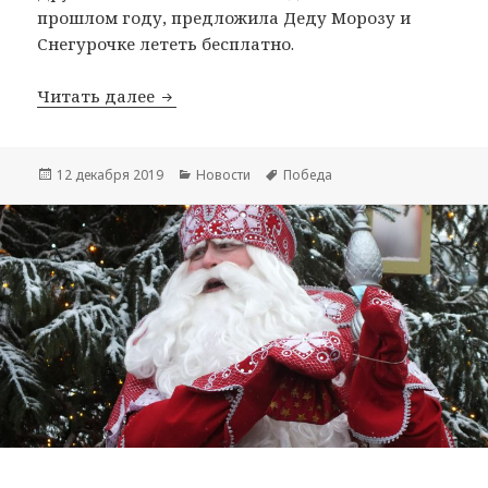
прошлом году, предложила Деду Морозу и
Снегурочке лететь бесплатно.
В новогодние праздники можно улете
Читать далее
Опубликовано
Рубрики
Метки
12 декабря 2019
Новости
Победа