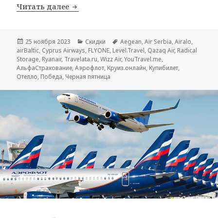
Черная пятница 2023
Читать далее
Опубликовано
Рубрики
Метки
25 ноября 2023
Скидки
Aegean
,
Air Serbia
,
Airalo
,
airBaltic
,
Cyprus Airways
,
FLYONE
,
Level.Travel
,
Qazaq Air
,
Radical
Storage
,
Ryanair
,
Travelata.ru
,
Wizz Air
,
YouTravel.me
,
АльфаСтрахование
,
Аэрофлот
,
Круиз.онлайн
,
Купибилет
,
Отелло
,
Победа
,
Черная пятница