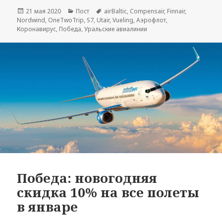
Опубликовано
Рубрики
Метки
21 мая 2020
Пост
airBaltic
,
Compensair
,
Finnair
,
Nordwind
,
OneTwoTrip
,
S7
,
Utair
,
Vueling
,
Аэрофлот
,
Коронавирус
,
Победа
,
Уральские авиалинии
Победа: новогодняя
скидка 10% на все полеты
в январе