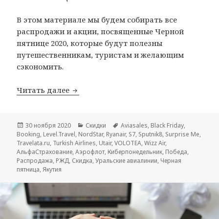
В этом материале мы будем собирать все
распродажи и акции, посвященные Черной
пятнице 2020, которые будут полезны
путешественникам, туристам и желающим
сэкономить.
Все распродажи Черной пятницы 2020
Читать далее
Опубликовано
Рубрики
Метки
30 ноября 2020
Скидки
Aviasales
,
Black Friday
,
Booking
,
Level.Travel
,
NordStar
,
Ryanair
,
S7
,
Sputnik8
,
Surprise Me
,
Travelata.ru
,
Turkish Airlines
,
Utair
,
VOLOTEA
,
Wizz Air
,
АльфаСтрахование
,
Аэрофлот
,
Киберпонедельник
,
Победа
,
Распродажа
,
РЖД
,
Скидка
,
Уральские авиалинии
,
Черная
пятница
,
Якутия