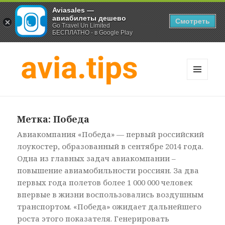
Aviasales —
авиабилеты дешево
Смотреть
Go Travel Un Limited
БЕСПЛАТНО - в Google Play
МЕНЮ
И
Хитрости экономных
ВИДЖЕТЫ
путешественников
Метка:
Победа
Авиакомпания «Победа» — первый российский
лоукостер, образованный в сентябре 2014 года.
Одна из главных задач авиакомпании –
повышение авиамобильности россиян. За два
первых года полетов более 1 000 000 человек
впервые в жизни воспользовались воздушным
транспортом. «Победа» ожидает дальнейшего
роста этого показателя. Генерировать