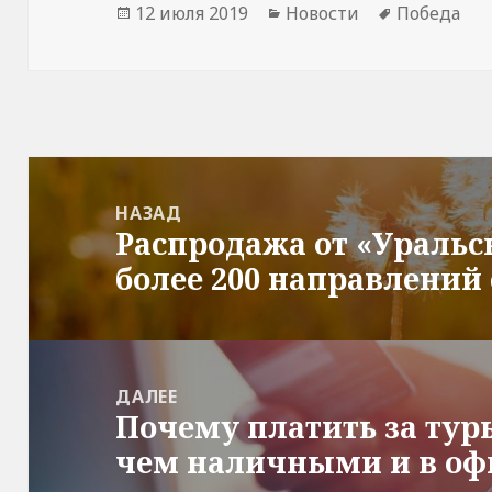
Опубликовано
Рубрики
Метки
12 июля 2019
Новости
Победа
Навигация
по
НАЗАД
Распродажа от «Уральс
записям
Предыдущая
более 200 направлений 
запись:
ДАЛЕЕ
Почему платить за тур
Следующая
чем наличными и в офи
запись: