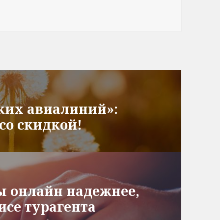
ких авиалиний»:
со скидкой!
ы онлайн надежнее,
се турагента