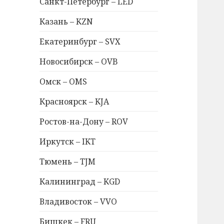
Санкт-Петербург – LED
Казань – KZN
Екатеринбург – SVX
Новосибирск – OVB
Омск – OMS
Красноярск – KJA
Ростов-на-Дону – ROV
Иркутск – IKT
Тюмень – TJM
Калининград – KGD
Владивосток – VVO
Бишкек – FRU