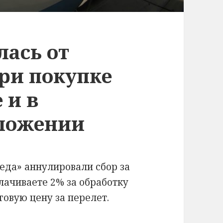
лась от
ри покупке
 и в
ложении
еда» аннулировали сбор за
лачиваете 2% за обработку
говую цену за перелет.