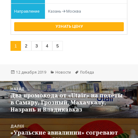
Казань
Москва
УЗНАТЬ ЦЕНУ
1
2
3
4
5
Опубликовано
Рубрики
Метки
12 декабря 2019
Новости
Победа
Навигация
НАЗАД
по
Два промокода от «Utair» на полёты
Предыдущая
записям
в Самару, Грозный, Махачкалу,
запись:
Назрань и Владикавказ
ДАЛЕЕ
«Уральские авиалинии» согревают
Следующая