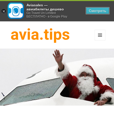
Aviasales —
авиабилеты дешево
Смотреть
Go Travel Un Limited
БЕСПЛАТНО - в Google Play
МЕНЮ
И
Хитрости экономных
ВИДЖЕТЫ
путешественников