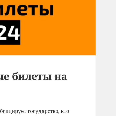
е билеты на
убсидирует государство, кто