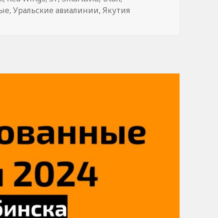
ые
,
Уральские авиалинии
,
Якутия