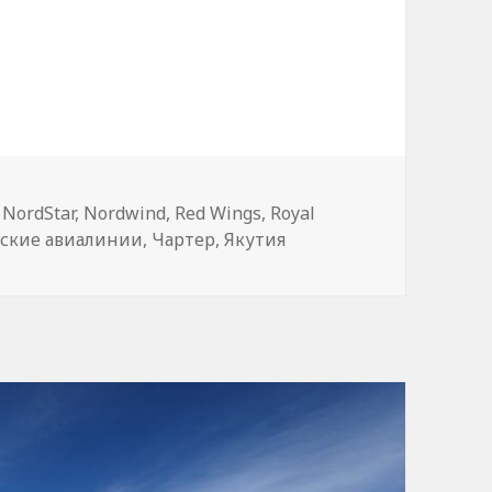
 рейс?
,
NordStar
,
Nordwind
,
Red Wings
,
Royal
ьские авиалинии
,
Чартер
,
Якутия