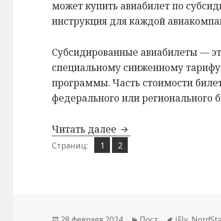
может купить авиабилет по субсид
инструкция для каждой авиакомпа
Субсидированные авиабилеты — эт
специальному сниженному тарифу 
программы. Часть стоимости биле
федерального или регионального 
Субсидированные бил
Читать далее
Страница
Страница
Страниц:
1
2
,
Опубликовано
Рубрики
Метки
28 февраля 2024
Пост
iFly
,
NordSta