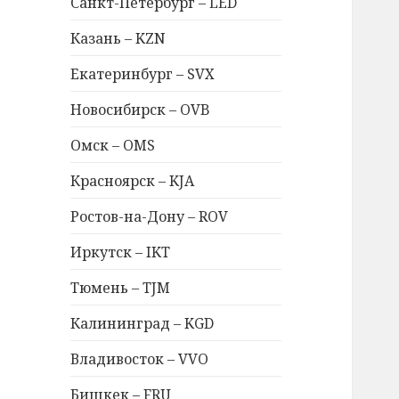
Санкт-Петербург – LED
Казань – KZN
Екатеринбург – SVX
Новосибирск – OVB
Омск – OMS
Красноярск – KJA
Ростов-на-Дону – ROV
Иркутск – IKT
Тюмень – TJM
Калининград – KGD
Владивосток – VVO
Бишкек – FRU