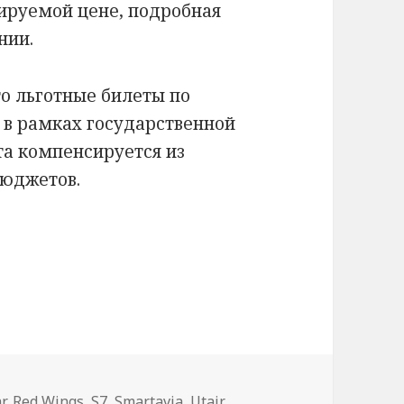
ируемой цене, подробная
нии.
о льготные билеты по
в рамках государственной
та компенсируется из
бюджетов.
еты на 2024 год
r
,
Red Wings
,
S7
,
Smartavia
,
Utair
,