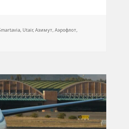
Smartavia
,
Utair
,
Азимут
,
Аэрофлот
,