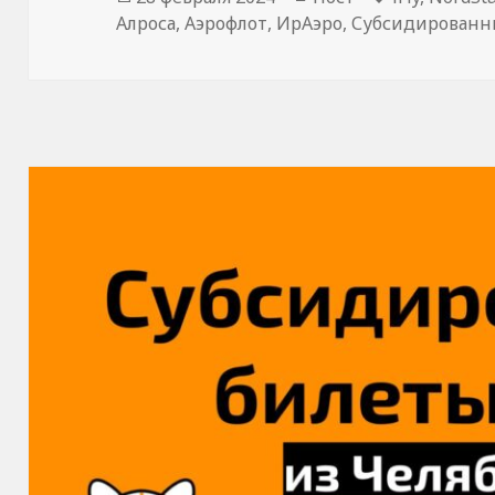
Алроса
,
Аэрофлот
,
ИрАэро
,
Субсидированн