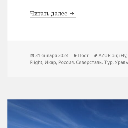
Что такое чартерный
Читать далее
Опубликовано
Рубрики
Метки
31 января 2024
Пост
AZUR air
,
iFly
Flight
,
Икар
,
Россия
,
Северсталь
,
Тур
,
Урал