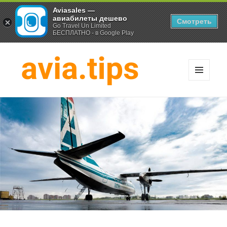
Aviasales —
авиабилеты дешево
Смотреть
Go Travel Un Limited
БЕСПЛАТНО - в Google Play
МЕНЮ
И
Хитрости экономных
ВИДЖЕТЫ
путешественников