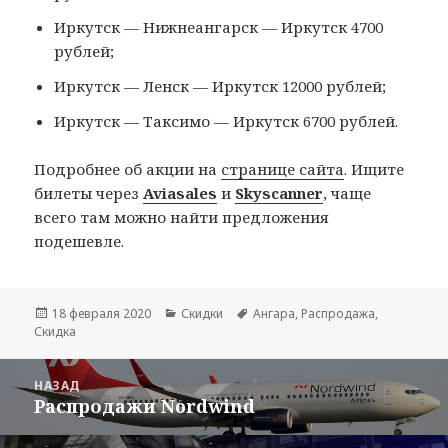
Иркутск — Нижнеангарск — Иркутск 4700
рублей;
Иркутск — Ленск — Иркутск 12000 рублей;
Иркутск — Таксимо — Иркутск 6700 рублей.
Подробнее об акции на
странице сайта
. Ищите
билеты через
Aviasales
и
Skyscanner
, чаще
всего там можно найти предложения
подешевле.
Опубликовано
Рубрики
Метки
18 февраля 2020
Скидки
Ангара
,
Распродажа
,
Скидка
Навигация
НАЗАД
по
Распродажи Nordwind
Предыдущая
записям
запись: