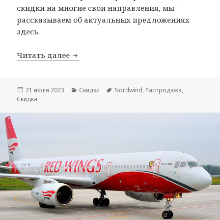
скидки на многие свои направления, мы
рассказываем об актуальных предложениях
здесь.
Распродажи Nordwind
Читать далее
Опубликовано
Рубрики
Метки
21 июля 2023
Скидки
Nordwind
,
Распродажа
,
Скидка