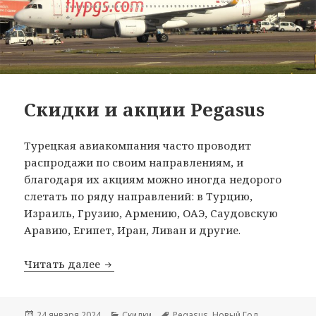
Скидки и акции Pegasus
Турецкая авиакомпания часто проводит
распродажи по своим направлениям, и
благодаря их акциям можно иногда недорого
слетать по ряду направлений: в Турцию,
Израиль, Грузию, Армению, ОАЭ, Саудовскую
Аравию, Египет, Иран, Ливан и другие.
Скидки и акции Pegasus
Читать далее
Опубликовано
Рубрики
Метки
24 января 2024
Скидки
Pegasus
,
Новый Год
,