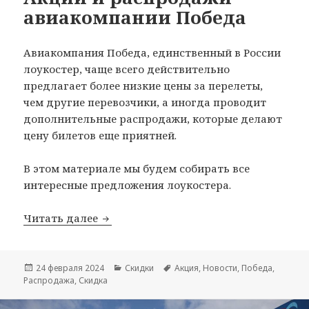
авиакомпании Победа
Авиакомпания Победа, единственный в России
лоукостер, чаще всего действительно
предлагает более низкие цены за перелеты,
чем другие перевозчики, а иногда проводит
дополнительные распродажи, которые делают
цену билетов еще приятней.
В этом материале мы будем собирать все
интересные предложения лоукостера.
Акции и распродажи авиакомпании П
Читать далее
Опубликовано
Рубрики
Метки
24 февраля 2024
Скидки
Акция
,
Новости
,
Победа
,
Распродажа
,
Скидка