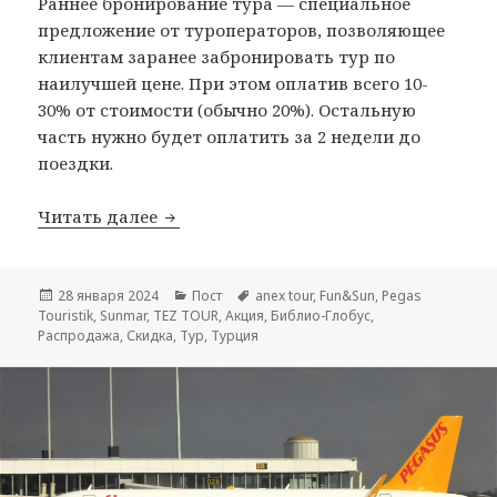
Раннее бронирование тура — специальное
предложение от туроператоров, позволяющее
клиентам заранее забронировать тур по
наилучшей цене. При этом оплатив всего 10-
30% от стоимости (обычно 20%). Остальную
часть нужно будет оплатить за 2 недели до
поездки.
Раннее бронирование туров в Турцию 
Читать далее
Опубликовано
Рубрики
Метки
28 января 2024
Пост
anex tour
,
Fun&Sun
,
Pegas
Touristik
,
Sunmar
,
TEZ TOUR
,
Акция
,
Библио-Глобус
,
Распродажа
,
Скидка
,
Тур
,
Турция