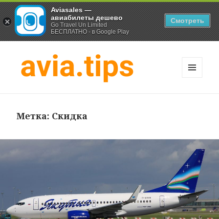
Aviasales —
авиабилеты дешево
Смотреть
Go Travel Un Limited
БЕСПЛАТНО - в Google Play
МЕНЮ
И
Хитрости экономных
ВИДЖЕТЫ
путешественников
Метка:
Скидка