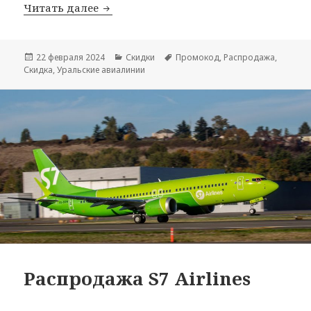
Уральские авиалинии: распродажи и 
Читать далее
Опубликовано
Рубрики
Метки
22 февраля 2024
Скидки
Промокод
,
Распродажа
,
Скидка
,
Уральские авиалинии
Распродажа S7 Airlines