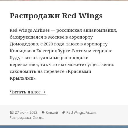
Распродажи Red Wings
Red Wings Airlines — российская авиакомпания,
базирующаяся в Москве в аэропорту
Домодедово, с 2020 года также в аэропорту
Кольцово в Екатеринбурге. В этом материале
будут все актуальные распродажи
перевозчика, так что вы сможете существенно
сэкономить на перелете «Красными
Крыльями».
Распродажи Red Wings
Читать далее
Опубликовано
Рубрики
Метки
27 июня 2023
Скидки
Red Wings
,
Акция
,
Распродажа
,
Скидка