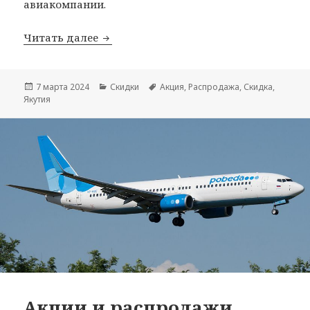
авиакомпании.
Распродажи авиакомпании Якутия
Читать далее
Опубликовано
Рубрики
Метки
7 марта 2024
Скидки
Акция
,
Распродажа
,
Скидка
,
Якутия
Акции и распродажи