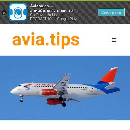
Aviasales —
авиабилеты дешево
Смотреть
Go Travel Un Limited
БЕСПЛАТНО - в Google Play
МЕНЮ
И
Хитрости экономных
ВИДЖЕТЫ
путешественников