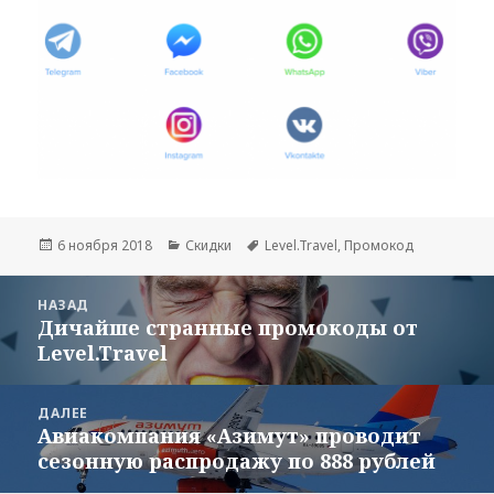
Опубликовано
Рубрики
Метки
6 ноября 2018
Скидки
Level.Travel
,
Промокод
Навигация
НАЗАД
по
Дичайше странные промокоды от
Предыдущая
записям
Level.Travel
запись:
ДАЛЕЕ
Авиакомпания «Азимут» проводит
Следующая
сезонную распродажу по 888 рублей
запись: