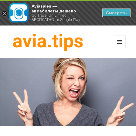
Aviasales —
авиабилеты дешево
Смотреть
Go Travel Un Limited
БЕСПЛАТНО - в Google Play
МЕНЮ
И
Хитрости экономных
ВИДЖЕТЫ
путешественников