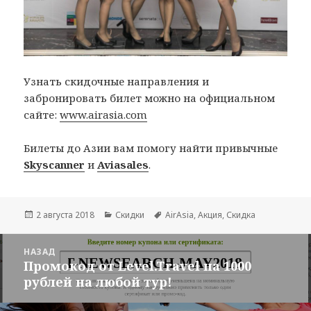
Узнать скидочные направления и
забронировать билет можно на официальном
сайте:
www.airasia.com
Билеты до Азии вам помогу найти привычные
Skyscanner
и
Aviasales
.
Опубликовано
Рубрики
Метки
2 августа 2018
Скидки
AirAsia
,
Акция
,
Скидка
Навигация
НАЗАД
по
Промокод от Level.Travel на 1000
Предыдущая
записям
рублей на любой тур!
запись: