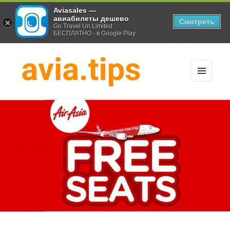
Aviasales —
авиабилеты дешево
Смотреть
Go Travel Un Limited
БЕСПЛАТНО - в Google Play
МЕНЮ
И
Хитрости экономных
ВИДЖЕТЫ
путешественников