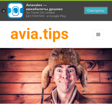
Aviasales —
авиабилеты дешево
Смотреть
Go Travel Un Limited
БЕСПЛАТНО - в Google Play
МЕНЮ
И
Хитрости экономных
ВИДЖЕТЫ
путешественников