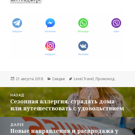
Опубликовано
Рубрики
Метки
21 августа 2018
Скидки
Level.Travel
,
Промокод
Навигация
НАЗАД
по
Сезонная аллергия, страдать дома
Предыдущая
записям
или путешествовать с удовольствием
запись:
ДАЛЕЕ
Новые направления и распродажа у
Следующая