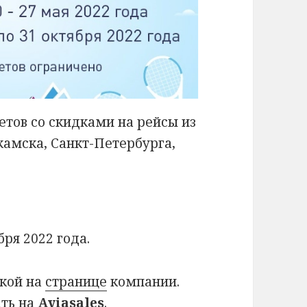
етов со скидками на рейсы из
амска, Санкт-Петербурга,
бря 2022 года.
дкой на
странице
компании.
ать на
Aviasales
.