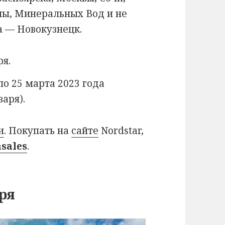
лы, Минеральных Вод и не
а — Новокузнецк.
ря.
 по 25 марта 2023 года
варя).
и
. Покупать на
сайте
Nordstar,
asales
.
ря