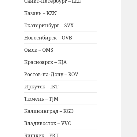
Санкт-Петербург – LED
Казань – KZN
Екатеринбург – SVX
Новосибирск – OVB
Омск – OMS
Красноярск – KJA
Ростов-на-Дону – ROV
Иркутск – IKT
Тюмень – TJM
Калининград – KGD
Владивосток – VVO
Бишкек – FRU