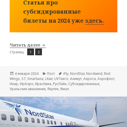
Статья про
субсидированные
билеты на 2024 уже
здесь.
Субсидированные билеты на 2023 год
Читать далее
Страница
Страница
,
Страниц:
1
2
Опубликовано
Рубрики
Метки
4 января 2024
Пост
iFly
,
NordStar
,
Nordwind
,
Red
Wings
,
S7
,
Smartavia
,
Utair
,
UVTaero
,
Азимут
,
Алроса
,
Аэрофлот
,
Икар
,
ИрАэро
,
КрасАвиа
,
РусЛайн
,
Субсидированные
,
Уральские авиалинии
,
Якутия
,
Ямал