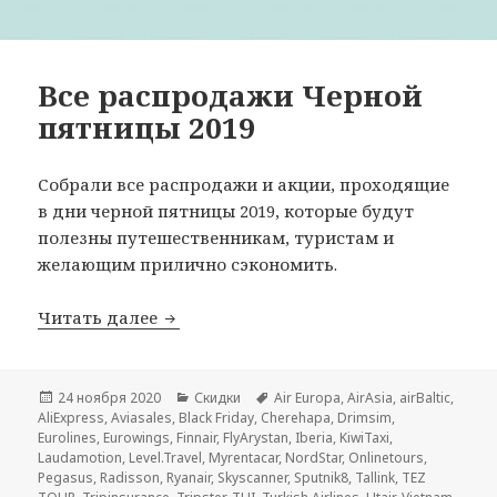
Все распродажи Черной
пятницы 2019
Собрали все распродажи и акции, проходящие
в дни черной пятницы 2019, которые будут
полезны путешественникам, туристам и
желающим прилично сэкономить.
Все распродажи Черной пятницы 2019
Читать далее
Опубликовано
Рубрики
Метки
24 ноября 2020
Скидки
Air Europa
,
AirAsia
,
airBaltic
,
AliExpress
,
Aviasales
,
Black Friday
,
Cherehapa
,
Drimsim
,
Eurolines
,
Eurowings
,
Finnair
,
FlyArystan
,
Iberia
,
KiwiTaxi
,
Laudamotion
,
Level.Travel
,
Myrentacar
,
NordStar
,
Onlinetours
,
Pegasus
,
Radisson
,
Ryanair
,
Skyscanner
,
Sputnik8
,
Tallink
,
TEZ