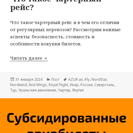
рейс?
Что такое чартерный рейс и в чем его отличия
от регулярных перевозок? Рассмотрим важные
аспекты: безопасность, стоимость и
особенности покупки билетов.
Что такое чартерный рейс?
Читать далее
Опубликовано
Рубрики
Метки
31 января 2024
Пост
AZUR air
,
iFly
,
NordStar
,
Nordwind
,
Red Wings
,
Royal Flight
,
Икар
,
Россия
,
Северсталь
,
Тур
,
Уральские авиалинии
,
Чартер
,
Якутия