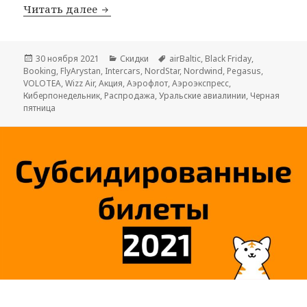
Все распродажи Черной пятницы 2021
Читать далее
Опубликовано
Рубрики
Метки
30 ноября 2021
Скидки
airBaltic
,
Black Friday
,
Booking
,
FlyArystan
,
Intercars
,
NordStar
,
Nordwind
,
Pegasus
,
VOLOTEA
,
Wizz Air
,
Акция
,
Аэрофлот
,
Аэроэкспресс
,
Киберпонедельник
,
Распродажа
,
Уральские авиалинии
,
Черная
пятница