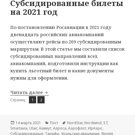
Субсидированные билеты
на 2021 год
По постановлению Росавиации в 2021 году
двенадцать российских авиакомпаний
осуществляют рейсы по 269 субсидированным
маршрутам. В этой статье мы составили список
субсидированных направлений всех
авиакомпаний, подготовили инструкции как
купить льготный билет и какие документы
нужны для оформления.
Субсидированные билеты на 2021 год
Читать далее
Страница
Страница
,
Страниц:
1
2
Опубликовано
Рубрики
Метки
14 марта 2021
Пост
NordStar
,
Nordwind
,
S7
,
Smartavia
,
Utair
,
Азимут
,
Алроса
,
Аэрофлот
,
ИрАэро
,
Субсидированные
,
Тарифы
,
Уральские авиалинии
,
Якутия