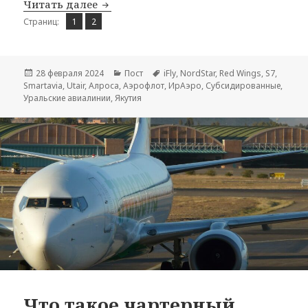
Субсидированные билеты на 2024 год
Читать далее
Страница
Страница
,
Страниц:
1
2
Опубликовано
Рубрики
Метки
28 февраля 2024
Пост
iFly
,
NordStar
,
Red Wings
,
S7
,
Smartavia
,
Utair
,
Алроса
,
Аэрофлот
,
ИрАэро
,
Субсидированные
,
Уральские авиалинии
,
Якутия
Что такое чартерный