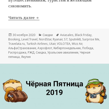
сэкономить.
Все распродажи Черной пятницы 2020
Читать далее
Опубликовано
Рубрики
Метки
30 ноября 2020
Скидки
Aviasales
,
Black Friday
,
Booking
,
Level.Travel
,
NordStar
,
Ryanair
,
S7
,
Sputnik8
,
Surprise Me
,
Travelata.ru
,
Turkish Airlines
,
Utair
,
VOLOTEA
,
Wizz Air
,
АльфаСтрахование
,
Аэрофлот
,
Киберпонедельник
,
Победа
,
Распродажа
,
РЖД
,
Скидка
,
Уральские авиалинии
,
Черная
пятница
,
Якутия