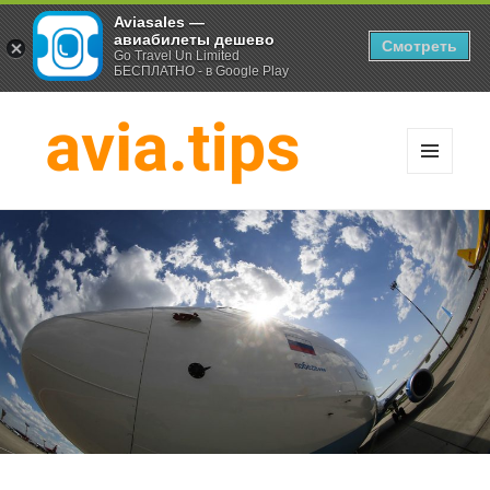
Aviasales —
авиабилеты дешево
Смотреть
Go Travel Un Limited
БЕСПЛАТНО - в Google Play
МЕНЮ
И
Хитрости экономных
ВИДЖЕТЫ
путешественников