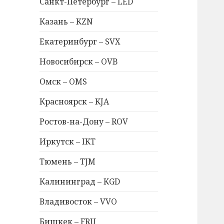
Санкт-Петербург – LED
Казань – KZN
Екатеринбург – SVX
Новосибирск – OVB
Омск – OMS
Красноярск – KJA
Ростов-на-Дону – ROV
Иркутск – IKT
Тюмень – TJM
Калининград – KGD
Владивосток – VVO
Бишкек – FRU