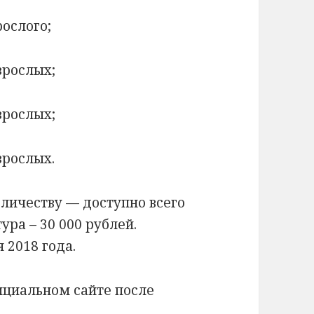
рослого;
взрослых;
взрослых;
взрослых.
личеству — доступно всего
ра – 30 000 рублей.
 2018 года.
циальном сайте после