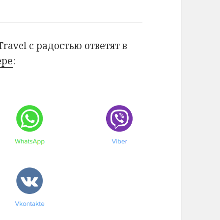
avel с радостью ответят в
ере
: