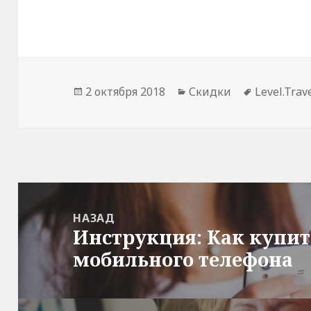
Опубликовано
Рубрики
Метки
2 октября 2018
Скидки
Level.Trav
Навигация
по
НАЗАД
Инструкция: Как купит
записям
Предыдущая
мобильного телефона
запись: