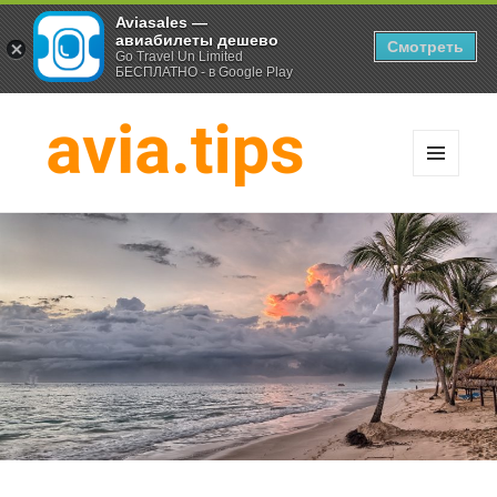
Aviasales —
авиабилеты дешево
Смотреть
Go Travel Un Limited
БЕСПЛАТНО - в Google Play
МЕНЮ
И
Хитрости экономных
ВИДЖЕТЫ
путешественников