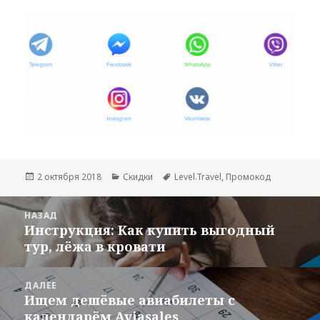
Опубликовано
Рубрики
Метки
2 октября 2018
Скидки
Level.Travel
,
Промокод
Навигация
НАЗАД
по
Инструкция: Как купить выгодный
Предыдущая
записям
тур, лёжа в кровати
запись:
ДАЛЕЕ
Ищем дешёвые авиабилеты с
Следующая
календарём Aviasales
запись: