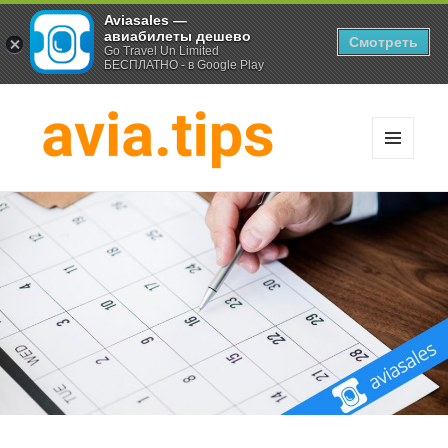
Aviasales —
авиабилеты дешево
Смотреть
Go Travel Un Limited
БЕСПЛАТНО - в Google Play
МЕНЮ
И
Хитрости экономных
ВИДЖЕТЫ
путешественников