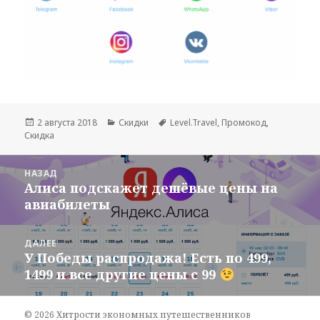
Опубликовано
Рубрики
Метки
2 августа 2018
Скидки
Level.Travel
,
Промокод
,
Скидка
Навигация
НАЗАД
по
Алиса подскажет дешёвые цены на
Предыдущая
записям
авиабилеты
запись:
ДАЛЕЕ
У Победы распродажа! Есть по 499,
Следующая
1499 и все другие цены с 99
запись:
© 2026 Хитрости экономных путешественников