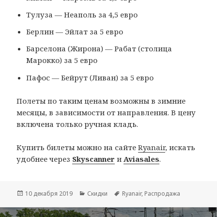
Тулуза — Неаполь за 4,5 евро
Берлин — Эйлат за 5 евро
Барселона (Жирона) — Рабат (столица
Марокко) за 5 евро
Пафос — Бейрут (Ливан) за 5 евро
Полеты по таким ценам возможны в зимние
месяцы, в зависимости от направления. В цену
включена только ручная кладь.
Купить билеты можно на сайте
Ryanair
, искать
удобнее через
Skyscanner
и
Aviasales
.
Опубликовано
Рубрики
Метки
10 декабря 2019
Скидки
Ryanair
,
Распродажа
Навигация