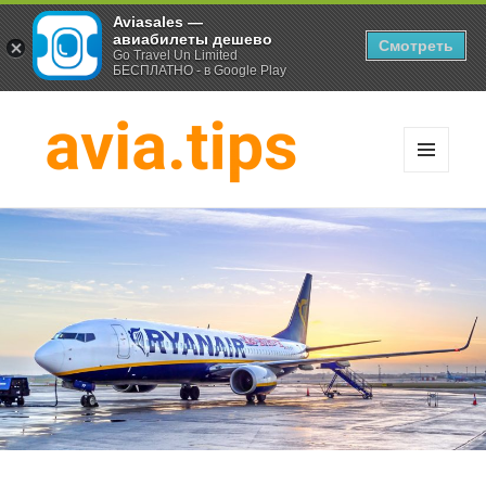
Aviasales —
авиабилеты дешево
Смотреть
Go Travel Un Limited
БЕСПЛАТНО - в Google Play
МЕНЮ
И
Хитрости экономных
ВИДЖЕТЫ
путешественников