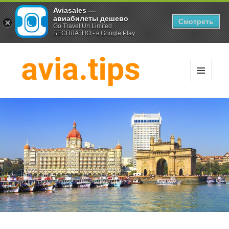
Aviasales —
авиабилеты дешево
Смотреть
Go Travel Un Limited
БЕСПЛАТНО - в Google Play
МЕНЮ
И
Хитрости экономных
ВИДЖЕТЫ
путешественников