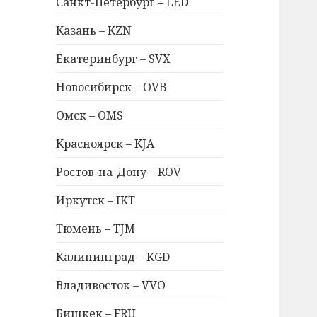
Санкт-Петербург – LED
Казань – KZN
Екатеринбург – SVX
Новосибирск – OVB
Омск – OMS
Красноярск – KJA
Ростов-на-Дону – ROV
Иркутск – IKT
Тюмень – TJM
Калининград – KGD
Владивосток – VVO
Бишкек – FRU