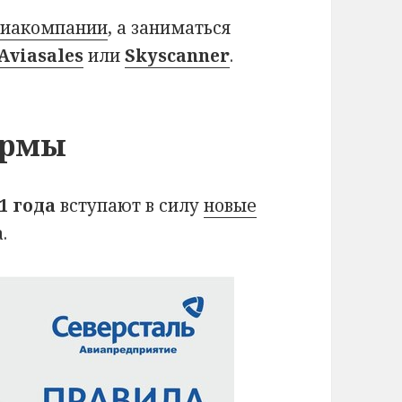
виакомпании
, а заниматься
Aviasales
или
Skyscanner
.
ормы
1 года
вступают в силу
новые
.