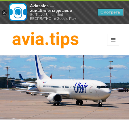
Aviasales —
авиабилеты дешево
Смотреть
Go Travel Un Limited
БЕСПЛАТНО - в Google Play
МЕНЮ
И
Хитрости экономных
ВИДЖЕТЫ
путешественников