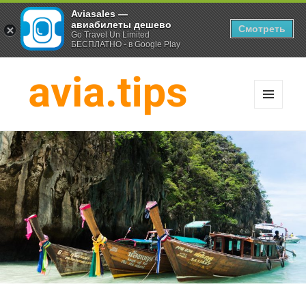
Aviasales —
авиабилеты дешево
Смотреть
Go Travel Un Limited
БЕСПЛАТНО - в Google Play
МЕНЮ
И
Хитрости экономных
ВИДЖЕТЫ
путешественников