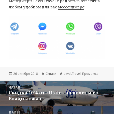
Менеджеры Level.Travel с радостью ответят в
любом удобном для вас
мессенджере
:
Опубликовано
Рубрики
Метки
26 октября 2018
Скидки
Level.Travel
,
Промокод
Навигация
НАЗАД
по
Скидка 10% от «Utair» на полёты во
Предыдущая
записям
Владикавказ
запись:
ДАЛЕЕ