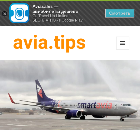
Aviasales —
авиабилеты дешево
Смотреть
Go Travel Un Limited
БЕСПЛАТНО - в Google Play
МЕНЮ
И
Хитрости экономных
ВИДЖЕТЫ
путешественников