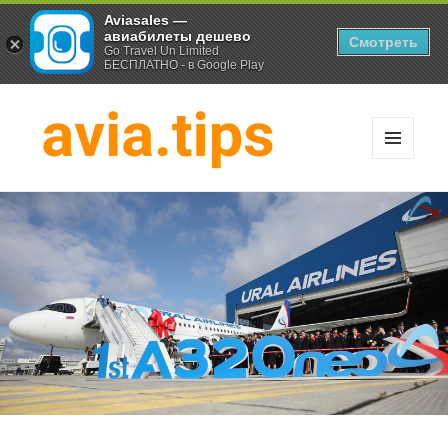
Aviasales —
авиабилеты дешево
Смотреть
Go Travel Un Limited
БЕСПЛАТНО - в Google Play
МЕНЮ
И
Хитрости экономных
ВИДЖЕТЫ
путешественников