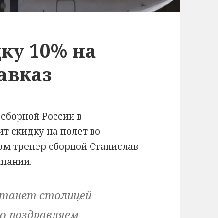
дку 10% на
авказ
 сборной России в
т скидку на полет во
ом тренер сборной Станислав
мпании.
станет столицей
но поздравляем