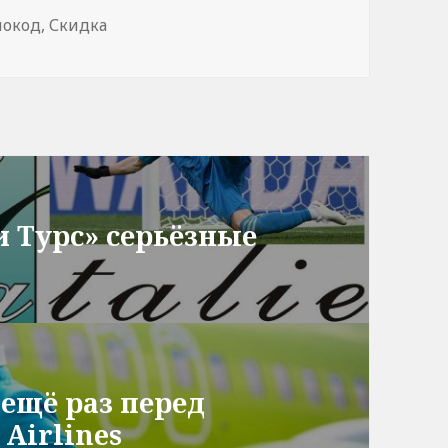
мокод
,
Скидка
и Турс» серьёзные
ещё раз перед
Airlines