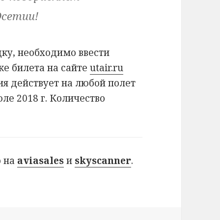
Осетии!
дку, необходимо ввести
ке билета на сайте
utair.ru
я действует на любой полет
юле 2018 г. Количество
о на
aviasales
и
skyscanner
.