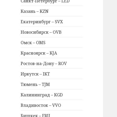
Санкт-Петербург – LED
Казань – KZN
Екатеринбург – SVX
Новосибирск – OVB
Омск – OMS
Красноярск – KJA
Ростов-на-Дону – ROV
Иркутск – IKT
Тюмень – TJM
Калининград – KGD
Владивосток – VVO
Бишкек – FRU