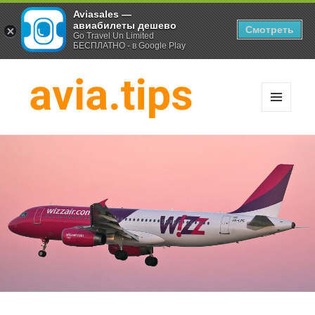
Aviasales —
авиабилеты дешево
Смотреть
Go Travel Un Limited
БЕСПЛАТНО - в Google Play
МЕНЮ
И
Хитрости экономных
ВИДЖЕТЫ
путешественников