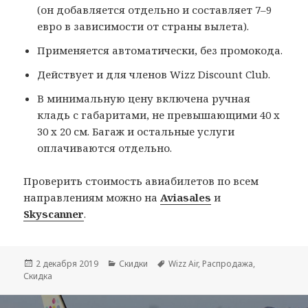
(он добавляется отдельно и составляет 7–9
евро в зависимости от страны вылета).
Применяется автоматически, без промокода.
Действует и для членов Wizz Discount Club.
В минимальную цену включена ручная
кладь с габаритами, не превышающими 40 x
30 x 20 см. Багаж и остальные услуги
оплачиваются отдельно.
Проверить стоимость авиабилетов по всем
направлениям можно на
Aviasales
и
Skyscanner
.
Опубликовано
Рубрики
Метки
2 декабря 2019
Скидки
Wizz Air
,
Распродажа
,
Скидка
Навигация