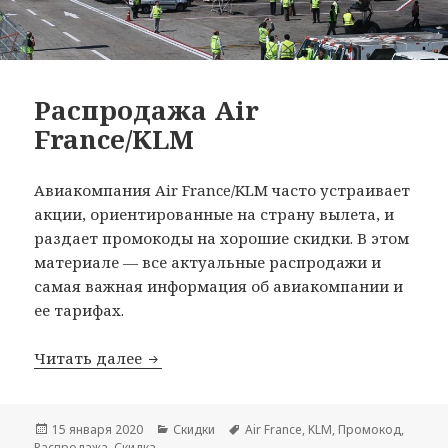
Распродажа Air
France/KLM
Авиакомпания Air France/KLM часто устраивает
акции, ориентированные на страну вылета, и
раздает промокоды на хорошие скидки. В этом
материале — все актуальные распродажи и
самая важная информация об авиакомпании и
ее тарифах.
Распродажа Air France/KLM
Читать далее
Опубликовано
Рубрики
Метки
15 января 2020
Скидки
Air France
,
KLM
,
Промокод
,
Распродажа
,
Скидка