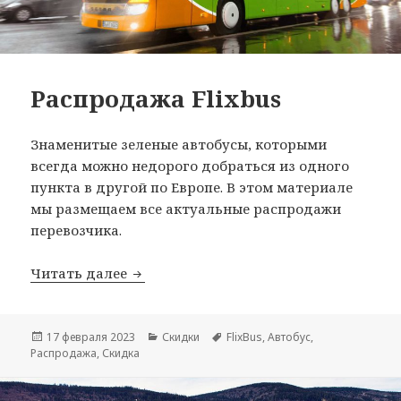
Распродажа Flixbus
Знаменитые зеленые автобусы, которыми
всегда можно недорого добраться из одного
пункта в другой по Европе. В этом материале
мы размещаем все актуальные распродажи
перевозчика.
Распродажа Flixbus
Читать далее
Опубликовано
Рубрики
Метки
17 февраля 2023
Скидки
FlixBus
,
Автобус
,
Распродажа
,
Скидка