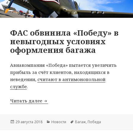
ФАС обвинила «Победу» в
невыгодных условиях
оформления багажа
Авиакомпания «Победа» пытается увеличить
прибыль за счёт клиентов, находящихся в
неведении,
считают в антимонопольной
службе
.
ФАС обвинила «Победу» в невыгодны
Читать далее
Опубликовано
Рубрики
Метки
29 августа 2018
Новости
Багаж
,
Победа